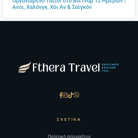
Οργανωμένο Ταξίδι στο Βιετνάμ 12 Ημερών |
Ανόι, Χαλόνγκ, Χόι Αν & Σαϊγκόν
ΣΧΕΤΙΚΆ
Πολιτική Απορρήτου