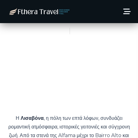
Λισαβόνα & Πόρτο – 3
Προσφορές 6 Ημερών για
Ιανουάριο 2026
2 Δεκεμβρίου, 2025
Thodoris Kaltsas
Η
Λισαβόνα
, η πόλη των επτά λόφων, συνδυάζει
ρομαντική ατμόσφαιρα, ιστορικές γειτονιές και σύγχρονη
ζωή. Από τα στενά της Alfama μέχρι το Bairro Alto και