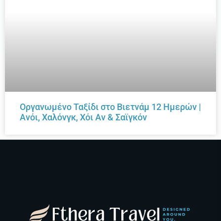
Οργανωμένο Ταξίδι στο Βιετνάμ 12 Ημερών |
Ανόι, Χαλόνγκ, Χόι Αν & Σαϊγκόν