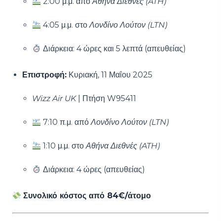
2:00 μ.μ. από
Αθήνα Διεθνές (ATH)
4:05 μ.μ. στο
Λονδίνο Λούτον (LTN)
Διάρκεια: 4 ώρες και 5 λεπτά (απευθείας)
Επιστροφή:
Κυριακή, 11 Μαΐου 2025
Wizz Air UK
| Πτήση W95411
7:10 π.μ. από
Λονδίνο Λούτον (LTN)
1:10 μ.μ. στο
Αθήνα Διεθνές (ATH)
Διάρκεια: 4 ώρες (απευθείας)
Συνολικό κόστος από 84€/άτομο