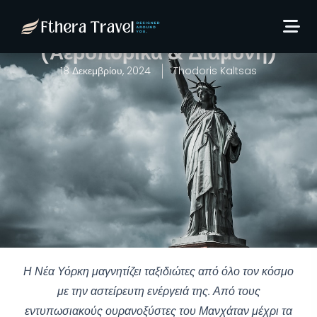
Μάρτιο στη Νέα Υόρκη: 9
ημέρες από 1.482€/άτομο!
(Αεροπορικά & Διαμονή)
18 Δεκεμβρίου, 2024
Thodoris Kaltsas
Η Νέα Υόρκη μαγνητίζει ταξιδιώτες από όλο τον κόσμο
με την αστείρευτη ενέργειά της. Από τους
εντυπωσιακούς ουρανοξύστες του Μανχάταν μέχρι τα