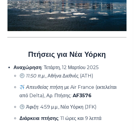
Πτήσεις για Νέα Υόρκη
Αναχώρηση
: Τετάρτη, 12 Μαρτίου 2025
11:50 π.μ.
, Αθήνα Διεθνές (ATH)
Απευθείας πτήση
με Air France (εκτελείται
από Delta), Αρ. Πτήσης:
AF3576
Άφιξη
: 4:59 μ.μ., Νέα Υόρκη (JFK)
Διάρκεια πτήσης
: 11 ώρες και 9 λεπτά