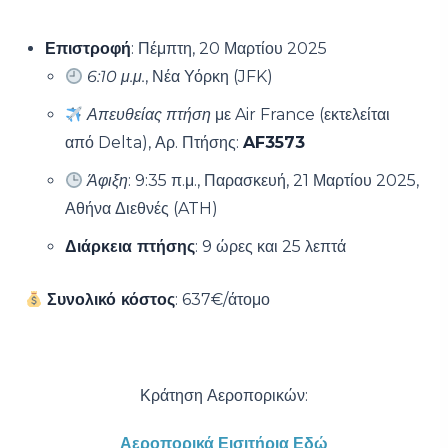
Επιστροφή
: Πέμπτη, 20 Μαρτίου 2025
6:10 μ.μ.
, Νέα Υόρκη (JFK)
Απευθείας πτήση
με Air France (εκτελείται
από Delta), Αρ. Πτήσης:
AF3573
Άφιξη
: 9:35 π.μ., Παρασκευή, 21 Μαρτίου 2025,
Αθήνα Διεθνές (ATH)
Διάρκεια πτήσης
: 9 ώρες και 25 λεπτά
Συνολικό κόστος
: 637€/άτομο
Κράτηση Αεροπορικών:
Αεροπορικά Εισιτήρια Εδώ