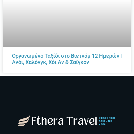
Οργανωμένο Ταξίδι στο Βιετνάμ 12 Ημερών |
Ανόι, Χαλόνγκ, Χόι Αν & Σαϊγκόν