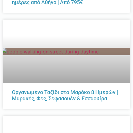
ημέρες από Αθήνα | Από 795€
Οργανωμένο Ταξίδι στο Μαρόκο 8 Ημερών |
Μαρακές, Φες, Σεφσαουέν & Εσσαουίρα