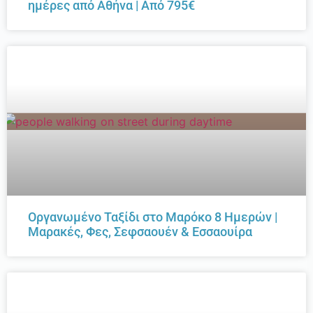
ημέρες από Αθήνα | Από 795€
Οργανωμένο Ταξίδι στο Μαρόκο 8 Ημερών |
Μαρακές, Φες, Σεφσαουέν & Εσσαουίρα