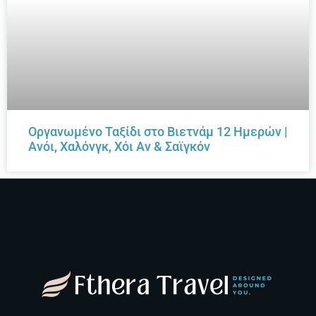
Οργανωμένο Ταξίδι στο Βιετνάμ 12 Ημερών |
Ανόι, Χαλόνγκ, Χόι Αν & Σαϊγκόν