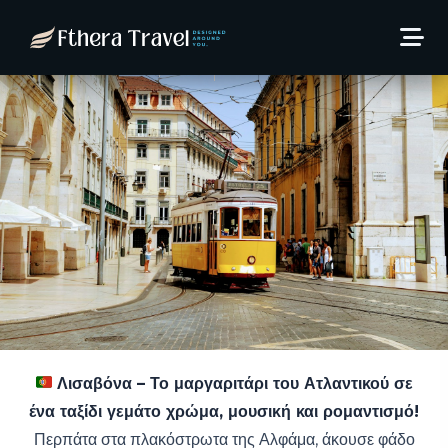
Σεπτέμβριο στη Πορτογαλία
από 554€/άτομο!
23 Μαΐου, 2025
Thodoris Kaltsas
Λισαβόνα – Το μαργαριτάρι του Ατλαντικού σε
ένα ταξίδι γεμάτο χρώμα, μουσική και ρομαντισμό!
Περπάτα στα πλακόστρωτα της Αλφάμα, άκουσε φάδο