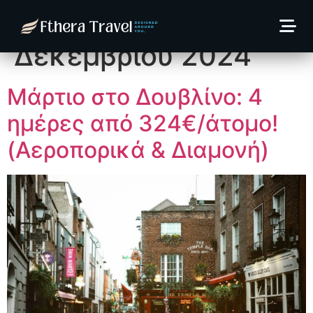
Ημέρα:
17
Δεκεμβρίου 2024
Μάρτιο στο Δουβλίνο: 4
ημέρες από 324€/άτομο!
(Αεροπορικά & Διαμονή)