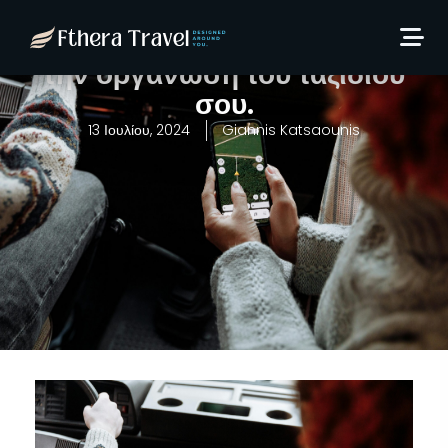
9+1 Εφαρμογές που
σίγουρα πρέπει να έχεις για
την οργάνωση του ταξιδίου
σου.
13 Ιουλίου, 2024
Giannis Katsaounis