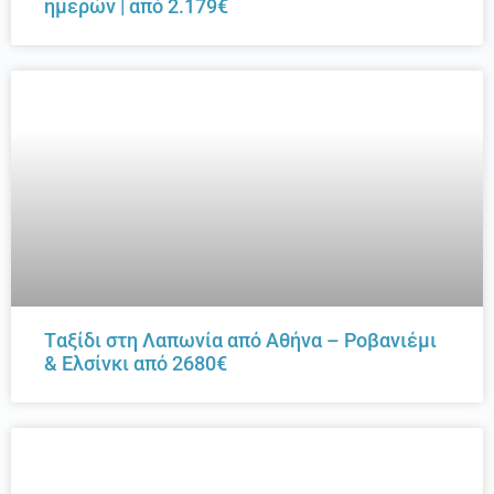
ημερών | από 2.179€
Tαξίδι στη Λαπωνία από Αθήνα – Ροβανιέμι
& Ελσίνκι από 2680€