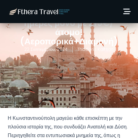
Aπόδραση στη
Κωνσταντινούπολη: 5
ημέρες μόνο με 215€/
άτομο!
(Αεροπορικά+Διαμονή)
22 Σεπτεμβρίου, 2024
Thodoris Kaltsas
Η Κωνσταντινούπολη μαγεύει κάθε επισκέπτη με την
πλούσια ιστορία της, που συνδυάζει Ανατολή και Δύση.
Περιηγηθείτε στα εντυπωσιακά μνημεία της, όπως η