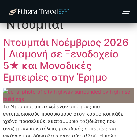
Κατηγορία:
Ντουμπάι
Ντουμπάι Νοέμβριος 2026
| Διαμονή σε Ξενοδοχείο
5★ και Μοναδικές
Εμπειρίες στην Έρημο
Το Ντουμπάι αποτελεί έναν από τους πιο
εντυπωσιακούς προορισμούς στον κόσμο και κάθε
χρόνο προσελκύει εκατομμύρια ταξιδιώτες που
αναζητούν πολυτέλεια, μοναδικές εμπειρίες και
εικόνες που δύσκολα συναντούν αλλού. Η πόλη