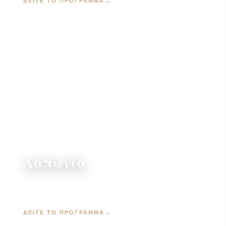
ΔΕΊΤΕ ΤΟ ΠΡΌΓΡΑΜΜΑ
→
Λαπωνία
6 ημέρες · Ροβανιέμι & Ελσίνκι · από 2.680 €
ΔΕΊΤΕ ΤΟ ΠΡΌΓΡΑΜΜΑ
→