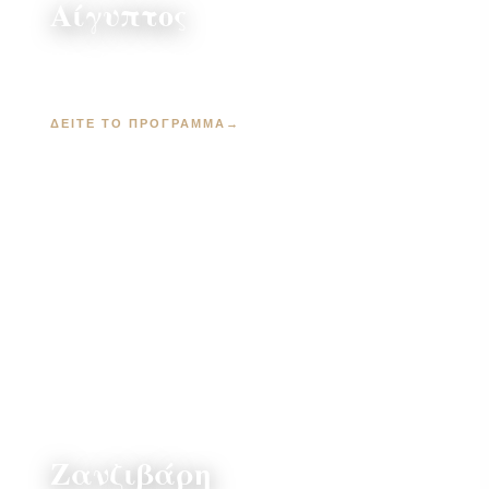
Αίγυπτος
Κάιρο, Πυραμίδες & Αλεξάνδρεια · από 895 €
ΔΕΊΤΕ ΤΟ ΠΡΌΓΡΑΜΜΑ
→
Ζανζιβάρη