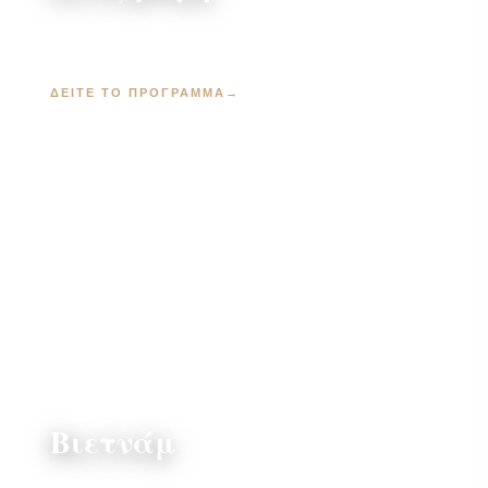
Stone Town, παραλίες και σαφάρι · από 1.895
€
ΔΕΊΤΕ ΤΟ ΠΡΌΓΡΑΜΜΑ
→
Βιετνάμ
12 ημέρες · Ανόι, Χαλόνγκ, Χόι Αν · από 2.495