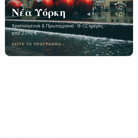
Νέα Υόρκη
Χριστούγεννα & Πρωτοχρονιά · 8–12 ημέρες ·
από 2.179 €
ΔΕΊΤΕ ΤΟ ΠΡΌΓΡΑΜΜΑ
→