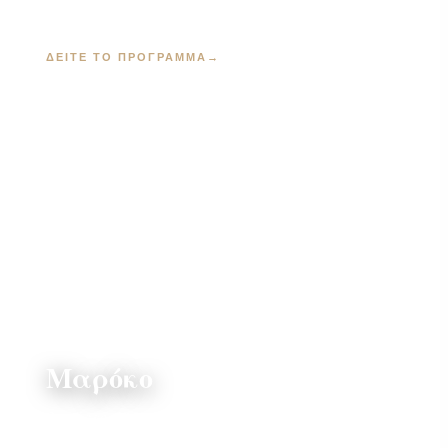
€
ΔΕΊΤΕ ΤΟ ΠΡΌΓΡΑΜΜΑ
→
Μαρόκο
8 ημέρες · Μαρακές, Φες, Σεφσαουέν &
Εσσαουίρα · από 1.795 €