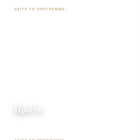
ΔΕΊΤΕ ΤΟ ΠΡΌΓΡΑΜΜΑ
→
Πράγα
4 ή 5 ημέρες · Παλιά Πόλη & Κάρλοβυ Βάρυ ·
από 795 €