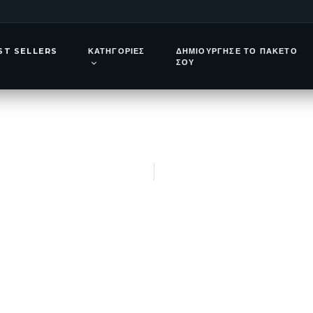
Σεπτέμβριος 2
ST SELLERS
ΚΑΤΗΓΟΡΊΕΣ
ΔΗΜΙΟΎΡΓΗΣΕ ΤΟ ΠΑΚΈΤΟ
Ημερών στην Π
ΣΟΥ
της Πορτογαλία
25 Ιουνίου, 2026
Thodoris Kaltsas