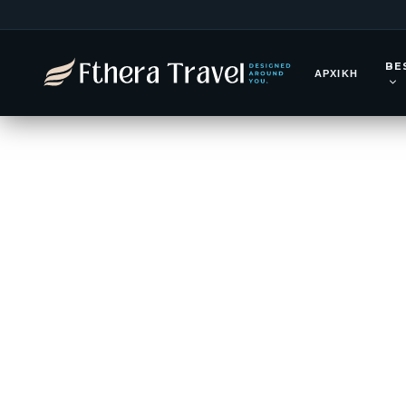
Λισαβόνα 
BE
Break 4 
ΑΡΧΙΚΉ