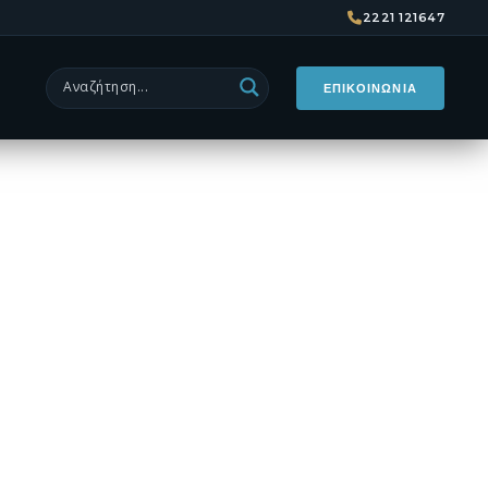
026 | City
2221 121647
ρωτεύουσα
ΕΠΙΚΟΙΝΩΝΙΑ
ς