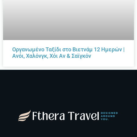
Οργανωμένο Ταξίδι στο Βιετνάμ 12 Ημερών |
Ανόι, Χαλόνγκ, Χόι Αν & Σαϊγκόν