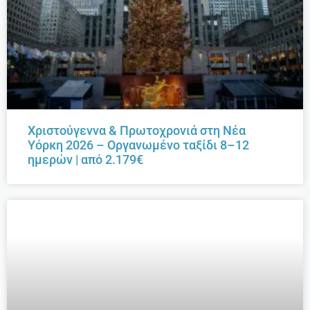
Χριστούγεννα & Πρωτοχρονιά στη Νέα
Υόρκη 2026 – Οργανωμένο ταξίδι 8–12
ημερών | από 2.179€