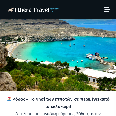
Αύγουστο στη Ρόδο από
456€/άτομο!
21 Μαΐου, 2025
Thodoris Kaltsas
Ρόδος – Το νησί των Ιπποτών σε περιμένει αυτό
το καλοκαίρι!
Απόλαυσε τη μοναδική αύρα της Ρόδου, με τον