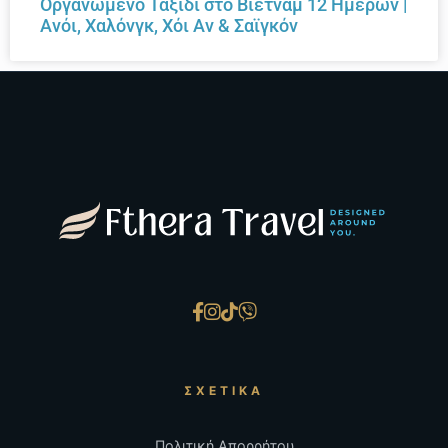
Οργανωμένο Ταξίδι στο Βιετνάμ 12 Ημερών |
Ανόι, Χαλόνγκ, Χόι Αν & Σαϊγκόν
ΣΧΕΤΙΚΆ
Πολιτική Απορρήτου