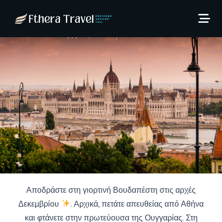
Βουδαπέστη Δεκέμβριο
από 435€!
22 Σεπτεμβρίου, 2025
Thodoris Kaltsas
Αποδράστε στη γιορτινή Βουδαπέστη στις αρχές
Δεκεμβρίου
. Αρχικά, πετάτε απευθείας από Αθήνα
και φτάνετε στην πρωτεύουσα της Ουγγαρίας. Στη