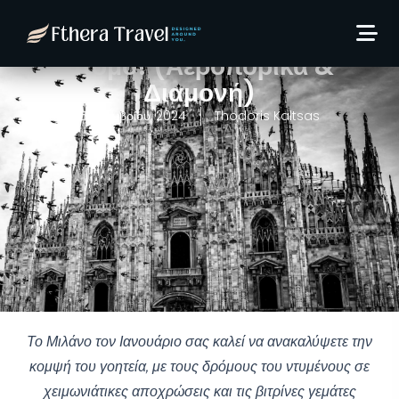
Ιανουάριο στο Μιλάνο: 3
ημέρες (ΣΚΔ) από 153€/
άτομο! (Αεροπορικά &
Διαμονή)
5 Νοεμβρίου, 2024
Thodoris Kaltsas
Το Μιλάνο τον Ιανουάριο σας καλεί να ανακαλύψετε την
κομψή του γοητεία, με τους δρόμους του ντυμένους σε
χειμωνιάτικες αποχρώσεις και τις βιτρίνες γεμάτες