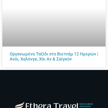
Οργανωμένο Ταξίδι στο Βιετνάμ 12 Ημερών |
Ανόι, Χαλόνγκ, Χόι Αν & Σαϊγκόν