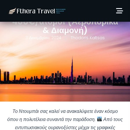
Ιανουάριο στο Ντουμπάι με
Etihad: 6 ημέρες από
488€/άτομο! (Αεροπορικά
& Διαμονή)
3 Δεκεμβρίου, 2024
Thodoris Kaltsas
Το Ντουμπάι σας καλεί να ανακαλύψετε έναν κόσμο
όπου η πολυτέλεια συναντά την παράδοση.
Από τους
εντυπωσιακούς ουρανοξύστες μέχρι τις γραφικές