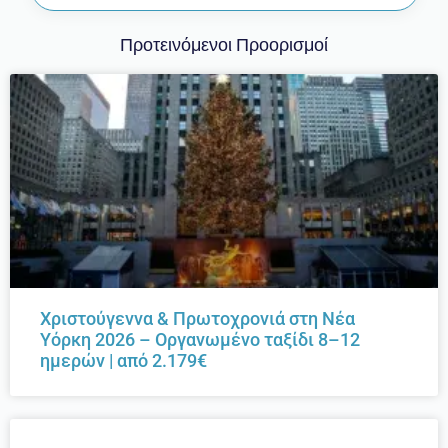
Προτεινόμενοι Προορισμοί
Χριστούγεννα & Πρωτοχρονιά στη Νέα
Υόρκη 2026 – Οργανωμένο ταξίδι 8–12
ημερών | από 2.179€