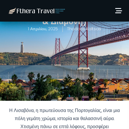
Λισαβόνα: 4 ημέρες από
423€/άτομο! (Αεροπορικά
& Διαμονή)
1 Απριλίου, 2025
Thodoris Kaltsas
Η Λισαβόνα, η πρωτεύουσα της Πορτογαλίας, είναι μια
πόλη γεμάτη χρώμα, ιστορία και θαλασσινή αύρα.
Χτισμένη πάνω σε επτά λόφους, προσφέρει