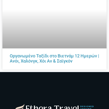
Οργανωμένο Ταξίδι στο Βιετνάμ 12 Ημερών |
Ανόι, Χαλόνγκ, Χόι Αν & Σαϊγκόν