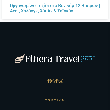
Οργανωμένο Ταξίδι στο Βιετνάμ 12 Ημερών |
Ανόι, Χαλόνγκ, Χόι Αν & Σαϊγκόν
ΣΧΕΤΙΚΆ