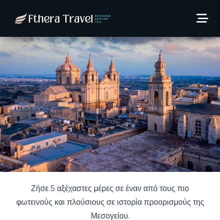
Αύγουστο στη Μάλτα από
396€/άτομο!
2 Ιουνίου, 2025
theosarolidis
Ζήσε 5 αξέχαστες μέρες σε έναν από τους πιο
φωτεινούς και πλούσιους σε ιστορία προορισμούς της
Μεσογείου.