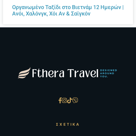
Οργανωμένο Ταξίδι στο Βιετνάμ 12 Ημερών |
Ανόι, Χαλόνγκ, Χόι Αν & Σαϊγκόν
ΣΧΕΤΙΚΆ