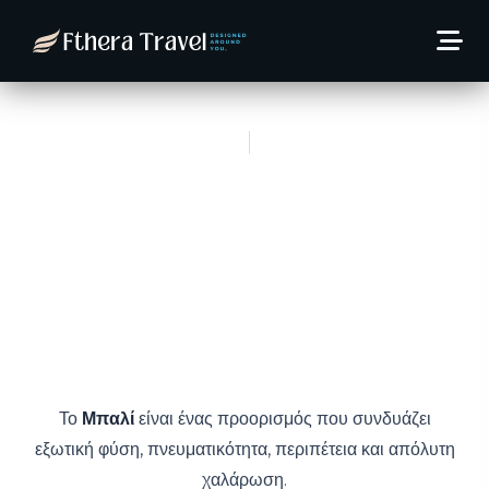
Μπαλί – Ένα μοναδικό
ταξίδι 10 ημερών Ιούνιος
2026 | Πλήρες πακέτο με
Qatar Airways
13 Ιανουαρίου, 2026
Thodoris Kaltsas
Το
Μπαλί
είναι ένας προορισμός που συνδυάζει
εξωτική φύση, πνευματικότητα, περιπέτεια και απόλυτη
χαλάρωση.