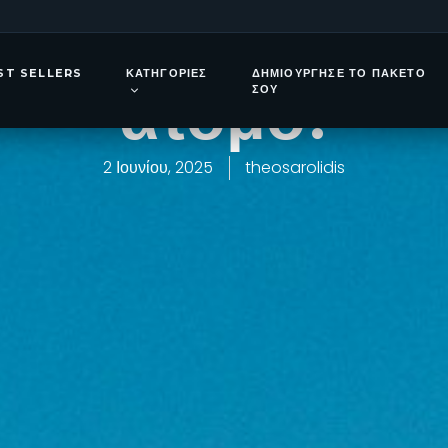
 στη Μύκονο 
ST SELLERS
ΚΑΤΗΓΟΡΊΕΣ
ΔΗΜΙΟΎΡΓΗΣΕ ΤΟ ΠΑΚΈΤΟ
άτομο!
ΣΟΥ
2 Ιουνίου, 2025
theosarolidis