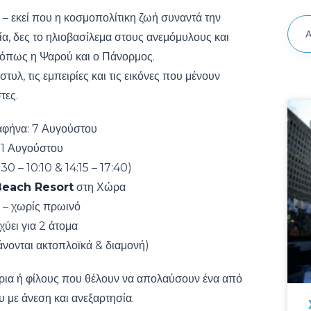
 – εκεί που η κοσμοπολίτικη ζωή συναντά την
α, δες το ηλιοβασίλεμα στους ανεμόμυλους και
 όπως η Ψαρού και ο Πάνορμος.
τυλ, τις εμπειρίες και τις εικόνες που μένουν
τες.
φήνα: 7 Αυγούστου
11 Αυγούστου
0 – 10:10 & 14:15 – 17:40)
Beach Resort
στη Χώρα
 – χωρίς πρωινό
ύει για 2 άτομα
νονται ακτοπλοϊκά & διαμονή)
γάρια ή φίλους που θέλουν να απολαύσουν ένα από
υ με άνεση και ανεξαρτησία.