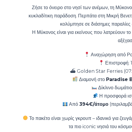
Ζήσε το όνειρο στο νησί των ανέμων, τη Μύκονο
κυκλαδίτικη παράδοση. Περπάτα στη Μικρή Βενετί
κολύμπησε σε διάσημες παραλίες
Η Μύκονος είναι για εκείνους που λατρεύουν το σ
αξέχασ
Αναχώρηση από Ρα
Επιστροφή: 
⛴ Golden Star Ferries (07:3
Διαμονή στο
Paradise 
Δίκλινο δωμάτιο
Η προσφορά ισχ
Από
394€/άτομο
(περιλαμβά
Το πακέτο είναι χωρίς γκρουπ – ιδανικό για ζευ
τα πιο iconic νησιά του κόσμο