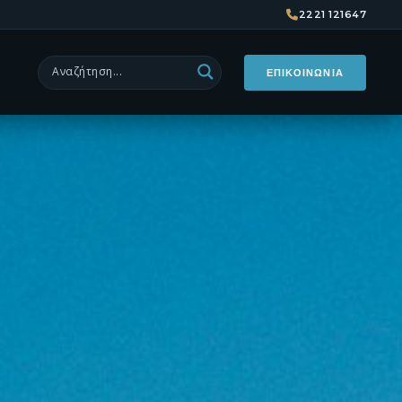
από 394€/
2221 121647
ΕΠΙΚΟΙΝΩΝΙΑ