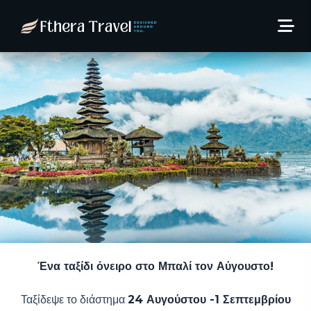
Προσφορά Μπαλί Αύγουστο
από 925€/άτομο!
13 Μαΐου, 2025
theosarolidis
Ένα ταξίδι όνειρο στο Μπαλί τον Αύγουστο!
Ταξίδεψε το διάστημα
24 Αυγούστου -1 Σεπτεμβρίου