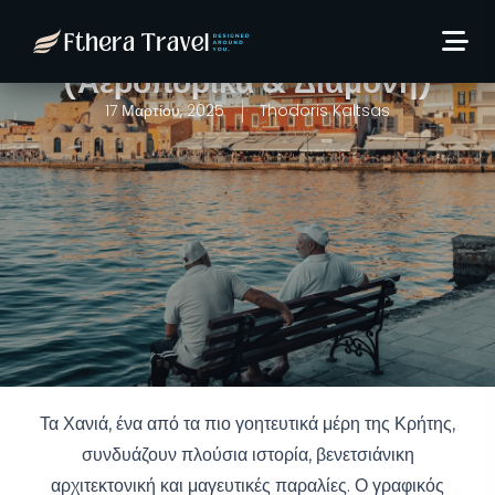
Ταξίδι στα Χανιά: 6 ημέρες
από 299€/άτομο!
(Αεροπορικά & Διαμονή)
17 Μαρτίου, 2025
Thodoris Kaltsas
Τα Χανιά, ένα από τα πιο γοητευτικά μέρη της Κρήτης,
συνδυάζουν πλούσια ιστορία, βενετσιάνικη
αρχιτεκτονική και μαγευτικές παραλίες. Ο γραφικός