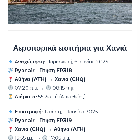
Αεροπορικά εισιτήρια για Χανιά
Αναχώρηση:
Παρασκευή, 6 Ιουνίου 2025
Ryanair | Πτήση FR318
Αθήνα (ATH) → Χανιά (CHQ)
07:20 π.μ. →
08:15 π.μ.
Διάρκεια:
55 λεπτά (Απευθείας)
Επιστροφή:
Τετάρτη, 11 Ιουνίου 2025
Ryanair | Πτήση FR319
Χανιά (CHQ) → Αθήνα (ATH)
15:55 μ.μ. →
17:05 μ.μ.