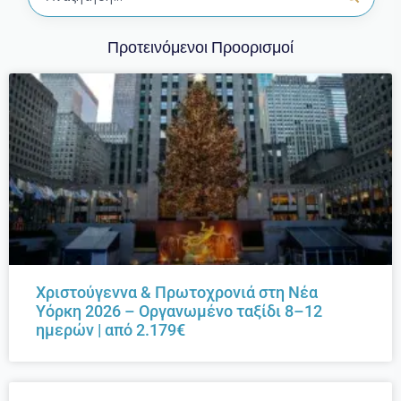
Προτεινόμενοι Προορισμοί
Χριστούγεννα & Πρωτοχρονιά στη Νέα
Υόρκη 2026 – Οργανωμένο ταξίδι 8–12
ημερών | από 2.179€