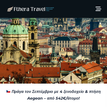
Ταξίδι στη Πράγα το
Σεπτέμβριο!
11 Ιουλίου, 2025
Thodoris Kaltsas
Πράγα τον Σεπτέμβριο με 4 ξενοδοχείο & πτήση
Aegean – από 542€/άτομο!