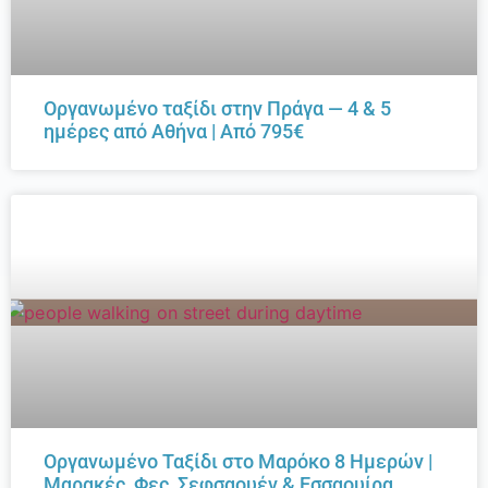
Οργανωμένο ταξίδι στην Πράγα — 4 & 5
ημέρες από Αθήνα | Από 795€
Οργανωμένο Ταξίδι στο Μαρόκο 8 Ημερών |
Μαρακές, Φες, Σεφσαουέν & Εσσαουίρα