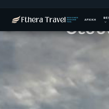
Ταξίδι
BE
Θεσσα
ΑΡΧΙΚΉ