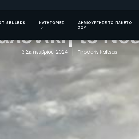
 στη Φρανκφού
ST SELLERS
ΚΑΤΗΓΟΡΊΕΣ
ΔΗΜΙΟΎΡΓΗΣΕ ΤΟ ΠΑΚΈΤΟ
λονίκη το Νο
ΣΟΥ
3 Σεπτεμβρίου, 2024
Thodoris Kaltsas