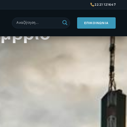
ρτη από
2221 121647
έμβριο
ΕΠΙΚΟΙΝΩΝΙΑ