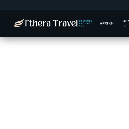
Ταϊλάν
BE
Μπανγκόκ, 
ΑΡΧΙΚΉ
σε 