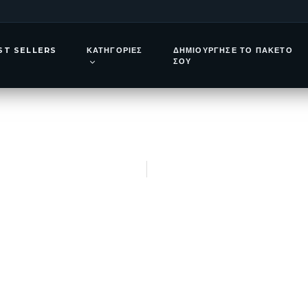
δη – Νοέμβριος
ST SELLERS
ΚΑΤΗΓΟΡΊΕΣ
ΔΗΜΙΟΎΡΓΗΣΕ ΤΟ ΠΑΚΈΤΟ
Πουκέτ & Phi 
ΣΟΥ
ένα μοναδικό τα
21 Μαΐου, 2026
Thodoris Kaltsas