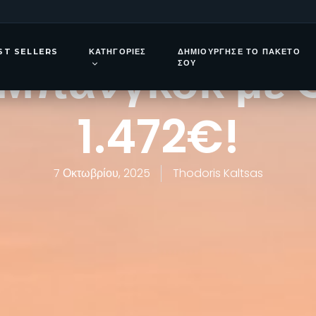
4 Φεβρουαρίου
ST SELLERS
ΚΑΤΗΓΟΡΊΕΣ
ΔΗΜΙΟΎΡΓΗΣΕ ΤΟ ΠΑΚΈΤΟ
 Μπανγκόκ με 
ΣΟΥ
1.472€!
7 Οκτωβρίου, 2025
Thodoris Kaltsas