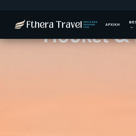
Ταϊλάνδη 1
BE
Πουκέτ &
ΑΡΧΙΚΉ