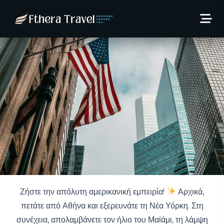
15 Ημέρες – Γύρος 4 Πόλεις
της Αμερικής από 2.239€!
16 Σεπτεμβρίου, 2025
Thodoris Kaltsas
Ζήστε την απόλυτη αμερικανική εμπειρία!
Αρχικά,
πετάτε από Αθήνα και εξερευνάτε τη Νέα Υόρκη. Στη
συνέχεια, απολαμβάνετε τον ήλιο του Μαϊάμι, τη λάμψη