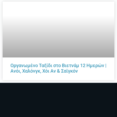
Οργανωμένο Ταξίδι στο Βιετνάμ 12 Ημερών |
Ανόι, Χαλόνγκ, Χόι Αν & Σαϊγκόν