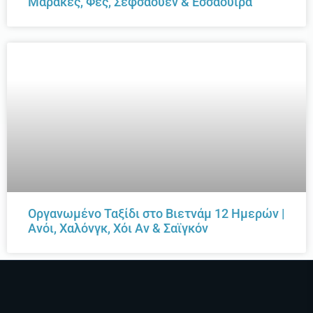
Μαρακές, Φες, Σεφσαουέν & Εσσαουίρα
Οργανωμένο Ταξίδι στο Βιετνάμ 12 Ημερών |
Ανόι, Χαλόνγκ, Χόι Αν & Σαϊγκόν