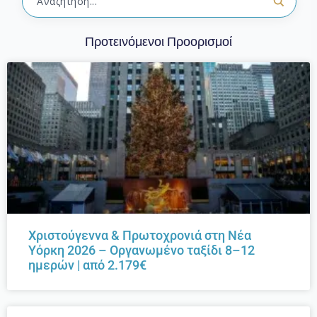
Προτεινόμενοι Προορισμοί
Χριστούγεννα & Πρωτοχρονιά στη Νέα
Υόρκη 2026 – Οργανωμένο ταξίδι 8–12
ημερών | από 2.179€